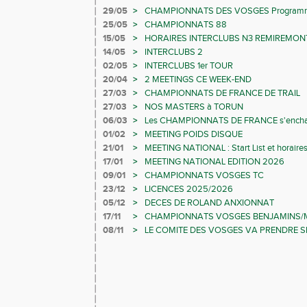
29/05
>
CHAMPIONNATS DES VOSGES Programme h
25/05
>
CHAMPIONNATS 88
15/05
>
HORAIRES INTERCLUBS N3 REMIREMON
14/05
>
INTERCLUBS 2
02/05
>
INTERCLUBS 1er TOUR
20/04
>
2 MEETINGS CE WEEK-END
27/03
>
CHAMPIONNATS DE FRANCE DE TRAIL
27/03
>
NOS MASTERS à TORUN
06/03
>
Les CHAMPIONNATS DE FRANCE s'encha
01/02
>
MEETING POIDS DISQUE
21/01
>
MEETING NATIONAL : Start List et horaires
17/01
>
MEETING NATIONAL EDITION 2026
09/01
>
CHAMPIONNATS VOSGES TC
23/12
>
LICENCES 2025/2026
05/12
>
DECES DE ROLAND ANXIONNAT
17/11
>
CHAMPIONNATS VOSGES BENJAMINS/
08/11
>
LE COMITE DES VOSGES VA PRENDRE S