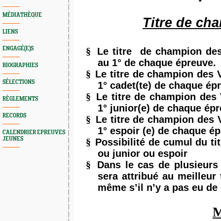
MÉDIATHÈQUE
Titre de ch
LIENS
ENGAGÉ(E)S
§
Le titre
de champion des 
au 1° de chaque épreuve.
BIOGRAPHIES
§
Le titre de champion des Vo
SÉLECTIONS
1° cadet(te) de chaque ép
§
Le titre de champion des V
RÈGLEMENTS
1° junior(e) de chaque ép
RECORDS
§
Le titre de champion des V
1° espoir (e) de chaque é
CALENDRIER EPREUVES
JEUNES
§
Possibilité de cumul du tit
ou junior ou espoir
§
Dans le cas de plusieurs 
sera attribué au meilleur
même s’il n’y a pas eu de 
M