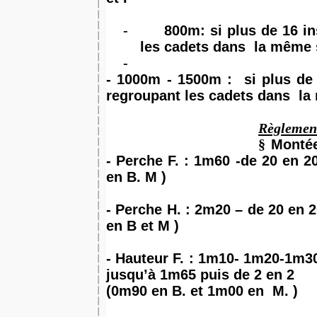
-
800m: si plus de 16 in
les cadets dans
la même 
-
- 1000m - 1500m :
si plus de
regroupant les cadets dans
la
Règlemen
§
Montée
- Perche F. : 1m60 -de 20 en 2
en B. M )
- Perche H. : 2m20 – de 20 en 
en B et M )
- Hauteur F. : 1m10- 1m20-1m3
jusqu’à 1m65 puis de 2 en 2
(0m90 en B. et 1m00 en
M. )