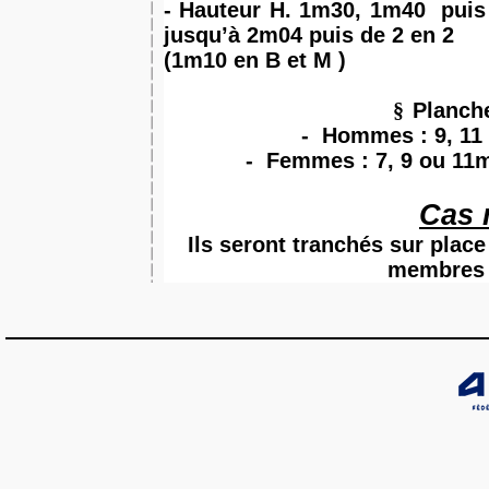
- Hauteur H. 1m30, 1m40
puis
jusqu’à 2m04 puis de 2 en 2
(1m10 en B et M )
§
Planche
-
Hommes : 9, 11 
-
Femmes : 7, 9 ou 11
Cas 
Ils seront tranchés sur plac
membres 