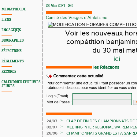
28 Mai 2021 - SG
MÉDIATHÈQUE
Comité des Vosges d'Athlétisme
LIENS
ENGAGÉ(E)S
Voir les nouveaux hora
compétition benjamin
BIOGRAPHIES
du 30 mai mat
SÉLECTIONS
ici
RÈGLEMENTS
les Réactions
RECORDS
Commentez cette actualité
CALENDRIER EPREUVES
Pour commenter une actualité il faut posséder un compt
JEUNES
rubrique ci-dessous pour vous identifier ou vous crée
Login (Email)
:
Mot de Passe
:
>
24/07
CLAP DE FIN DES CHAMPIONNATS DE 
LES CHAMPIONNATS ELITE
>
02/07
MEETING INTER REGIONAL WA REMIR
>
26/06
CHAMPIONNATS GRAND EST A SARRE