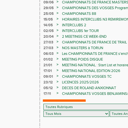
>
09/06
CHAMPIONNATS DE FRANCE MASTER
>
29/05
CHAMPIONNATS DES VOSGES Programme 
>
25/05
CHAMPIONNATS 88
>
15/05
HORAIRES INTERCLUBS N3 REMIREMON
>
14/05
INTERCLUBS 2
>
02/05
INTERCLUBS 1er TOUR
>
20/04
2 MEETINGS CE WEEK-END
>
27/03
CHAMPIONNATS DE FRANCE DE TRAIL
>
27/03
NOS MASTERS à TORUN
>
06/03
Les CHAMPIONNATS DE FRANCE s'ench
>
01/02
MEETING POIDS DISQUE
>
21/01
MEETING NATIONAL : Start List et horair
>
17/01
MEETING NATIONAL EDITION 2026
>
09/01
CHAMPIONNATS VOSGES TC
>
23/12
LICENCES 2025/2026
>
05/12
DECES DE ROLAND ANXIONNAT
>
17/11
CHAMPIONNATS VOSGES BENJAMINS/