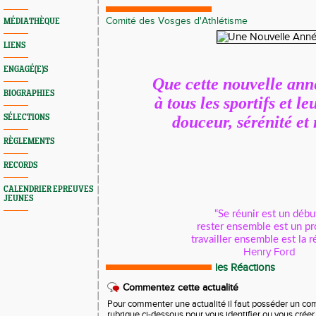
Comité des Vosges d'Athlétisme
MÉDIATHÈQUE
LIENS
ENGAGÉ(E)S
Que cette nouvelle ann
BIOGRAPHIES
à tous les sportifs et l
SÉLECTIONS
douceur, sérénité et 
RÈGLEMENTS
RECORDS
CALENDRIER EPREUVES
JEUNES
“Se réunir est un débu
rester ensemble est un pr
travailler ensemble est la ré
Henry Ford
les Réactions
Commentez cette actualité
Pour commenter une actualité il faut posséder un compt
rubrique ci-dessous pour vous identifier ou vous crée