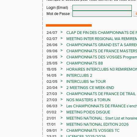
Login (Email)
:
Mot de Passe
:
>
24/07
CLAP DE FIN DES CHAMPIONNATS DE 
LES CHAMPIONNATS ELITE
>
02/07
MEETING INTER REGIONAL WA REMIR
>
26/06
CHAMPIONNATS GRAND EST A SARRE
>
09/06
CHAMPIONNATS DE FRANCE MASTER
>
29/05
CHAMPIONNATS DES VOSGES Programme 
>
25/05
CHAMPIONNATS 88
>
15/05
HORAIRES INTERCLUBS N3 REMIREMON
>
14/05
INTERCLUBS 2
>
02/05
INTERCLUBS 1er TOUR
>
20/04
2 MEETINGS CE WEEK-END
>
27/03
CHAMPIONNATS DE FRANCE DE TRAIL
>
27/03
NOS MASTERS à TORUN
>
06/03
Les CHAMPIONNATS DE FRANCE s'ench
>
01/02
MEETING POIDS DISQUE
>
21/01
MEETING NATIONAL : Start List et horair
>
17/01
MEETING NATIONAL EDITION 2026
>
09/01
CHAMPIONNATS VOSGES TC
>
23/12
LICENCES 2025/2026