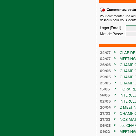
Commentez cette 
Pour commenter une actual
dessous pour vous identi
Login (Email)
:
Mot de Passe
:
>
24/07
CLAP DE
LES CHA
>
02/07
MEETING
>
26/06
CHAMPIO
>
09/06
CHAMPI
>
29/05
CHAMPION
>
25/05
CHAMPI
>
15/05
HORAIRE
>
14/05
INTERCL
>
02/05
INTERCL
>
20/04
2 MEETI
>
27/03
CHAMPIO
>
27/03
NOS MAS
>
06/03
Les CHA
>
01/02
MEETING