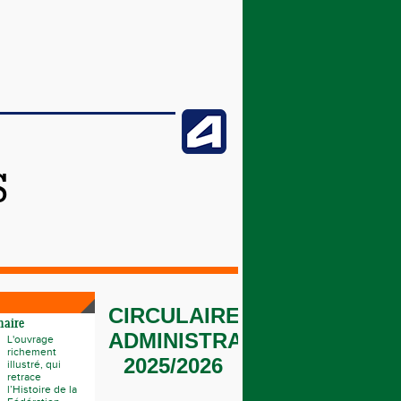
S
CIRCULAIRE
naire
ADMINISTRATIVE
L'ouvrage
richement
2025/2026
illustré, qui
retrace
l’Histoire de la
_______________________
_
___