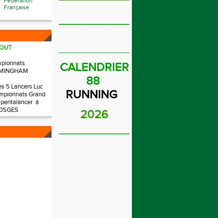
Fédération
Française
_______________________
OUT
_____________________________
mpionnats
CALENDRIER
IRMINGHAM
88
es 5 Lancers Luc
RUNNING
mpionnats Grand
 pentalancer à
OSGES
2026
______________________________