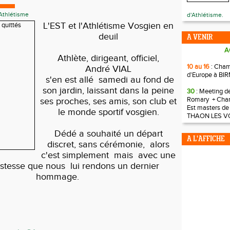
Athlétisme
d'Athlétisme.
L'EST et l'Athlétisme Vosgien en
deuil
A VENIR
A
Athlète, dirigeant, officiel,
10 au 16
: Cha
André VIAL
d'Europe à B
s'en est allé samedi au fond de
son jardin, laissant dans la peine
30
: Meeting d
Romary + Cha
ses proches, ses amis, son club et
Est masters de
le monde sportif vosgien.
THAON LES V
Dédé a souhaité un départ
A L'AFFICHE
discret, sans cérémonie, alors
c'est simplement mais avec une
istesse que nous lui rendons un dernier
hommage.