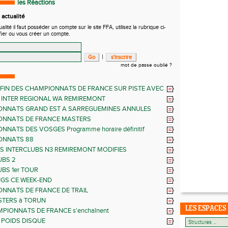
les Réactions
actualité
ité il faut posséder un compte sur le site FFA, utilisez la rubrique ci-
fier ou vous créer un compte.
|
mot de passe oublié ?
 FIN DES CHAMPIONNATS DE FRANCE SUR PISTE AVEC
MPIONNATS ELITE
 INTER REGIONAL WA REMIREMONT
NNATS GRAND EST A SARREGUEMINES ANNULES
ONNATS DE FRANCE MASTERS
NATS DES VOSGES Programme horaire définitif
ONNATS 88
S INTERCLUBS N3 REMIREMONT MODIFIES
UBS 2
UBS 1er TOUR
NGS CE WEEK-END
NNATS DE FRANCE DE TRAIL
TERS à TORUN
LES ESPACES
MPIONNATS DE FRANCE s'enchaînent
 POIDS DISQUE