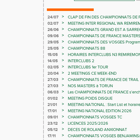
>
24/07
CLAP DE FIN DES CHAMPIONNATS DE 
LES CHAMPIONNATS ELITE
>
02/07
MEETING INTER REGIONAL WA REMIR
>
26/06
CHAMPIONNATS GRAND EST A SARRE
>
09/06
CHAMPIONNATS DE FRANCE MASTER
>
29/05
CHAMPIONNATS DES VOSGES Programme 
>
25/05
CHAMPIONNATS 88
>
15/05
HORAIRES INTERCLUBS N3 REMIREMON
>
14/05
INTERCLUBS 2
>
02/05
INTERCLUBS 1er TOUR
>
20/04
2 MEETINGS CE WEEK-END
>
27/03
CHAMPIONNATS DE FRANCE DE TRAIL
>
27/03
NOS MASTERS à TORUN
>
06/03
Les CHAMPIONNATS DE FRANCE s'ench
>
01/02
MEETING POIDS DISQUE
>
21/01
MEETING NATIONAL : Start List et horair
>
17/01
MEETING NATIONAL EDITION 2026
>
09/01
CHAMPIONNATS VOSGES TC
>
23/12
LICENCES 2025/2026
>
05/12
DECES DE ROLAND ANXIONNAT
>
17/11
CHAMPIONNATS VOSGES BENJAMINS/