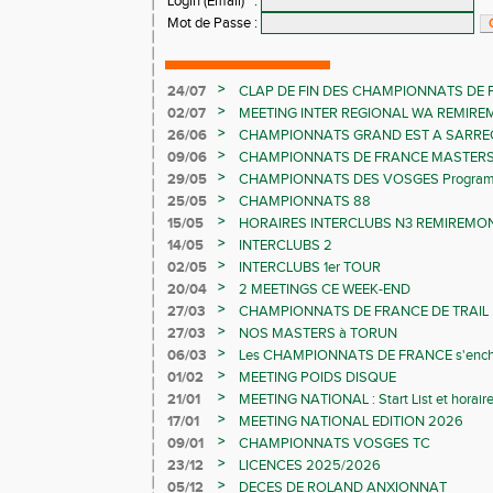
Login (Email)
:
Mot de Passe
:
>
24/07
CLAP DE FIN DES CHAMPIONNATS DE 
LES CHAMPIONNATS ELITE
>
02/07
MEETING INTER REGIONAL WA REMIR
>
26/06
CHAMPIONNATS GRAND EST A SARRE
>
09/06
CHAMPIONNATS DE FRANCE MASTER
>
29/05
CHAMPIONNATS DES VOSGES Programme 
>
25/05
CHAMPIONNATS 88
>
15/05
HORAIRES INTERCLUBS N3 REMIREMON
>
14/05
INTERCLUBS 2
>
02/05
INTERCLUBS 1er TOUR
>
20/04
2 MEETINGS CE WEEK-END
>
27/03
CHAMPIONNATS DE FRANCE DE TRAIL
>
27/03
NOS MASTERS à TORUN
>
06/03
Les CHAMPIONNATS DE FRANCE s'ench
>
01/02
MEETING POIDS DISQUE
>
21/01
MEETING NATIONAL : Start List et horair
>
17/01
MEETING NATIONAL EDITION 2026
>
09/01
CHAMPIONNATS VOSGES TC
>
23/12
LICENCES 2025/2026
>
05/12
DECES DE ROLAND ANXIONNAT