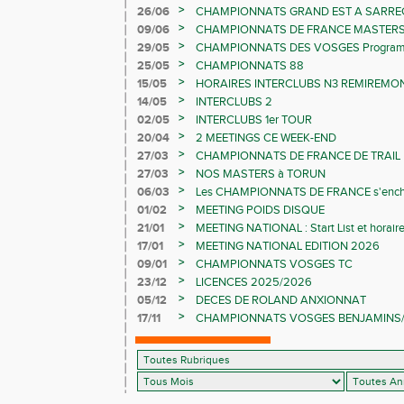
>
26/06
CHAMPIONNATS GRAND EST A SARRE
>
09/06
CHAMPIONNATS DE FRANCE MASTER
>
29/05
CHAMPIONNATS DES VOSGES Programme 
>
25/05
CHAMPIONNATS 88
>
15/05
HORAIRES INTERCLUBS N3 REMIREMON
>
14/05
INTERCLUBS 2
>
02/05
INTERCLUBS 1er TOUR
>
20/04
2 MEETINGS CE WEEK-END
>
27/03
CHAMPIONNATS DE FRANCE DE TRAIL
>
27/03
NOS MASTERS à TORUN
>
06/03
Les CHAMPIONNATS DE FRANCE s'ench
>
01/02
MEETING POIDS DISQUE
>
21/01
MEETING NATIONAL : Start List et horair
>
17/01
MEETING NATIONAL EDITION 2026
>
09/01
CHAMPIONNATS VOSGES TC
>
23/12
LICENCES 2025/2026
>
05/12
DECES DE ROLAND ANXIONNAT
>
17/11
CHAMPIONNATS VOSGES BENJAMINS/