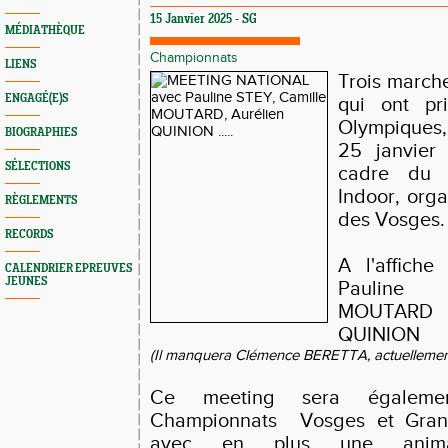
15 Janvier 2025 - SG
MÉDIATHÈQUE
Championnats
LIENS
Trois march
ENGAGÉ(E)S
qui ont pr
Olympiques,
BIOGRAPHIES
25 janvier
SÉLECTIONS
cadre du 
Indoor, org
RÈGLEMENTS
des Vosges.
RECORDS
A l'affich
CALENDRIER EPREUVES
JEUNES
Pauline 
MOUTARD
QUINION
(Il manquera Clémence BERETTA, actuellement 
Ce meeting sera égaleme
Championnats Vosges et Gran
avec en plus une anima