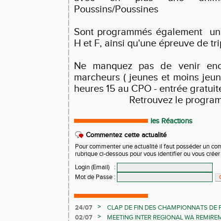
Poussins/Poussines
Sont programmés également un 
H et F, ainsi qu'une épreuve de tri
Ne manquez pas de venir enc
marcheurs ( jeunes et moins jeun
heures 15 au CPO - entrée gratuit
Retrouvez le progr
les Réactions
Commentez cette actualité
Pour commenter une actualité il faut posséder un compt
rubrique ci-dessous pour vous identifier ou vous crée
Login (Email)
:
Mot de Passe
:
>
24/07
CLAP DE FIN DES CHAMPIONNATS DE 
LES CHAMPIONNATS ELITE
>
02/07
MEETING INTER REGIONAL WA REMIR