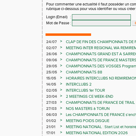
Pour commenter une actualité il faut posséder un compt
rubrique ci-dessous pour vous identifier ou vous crée
Login (Email)
:
Mot de Passe
:
>
24/07
CLAP DE FIN DES CHAMPIONNATS DE 
LES CHAMPIONNATS ELITE
>
02/07
MEETING INTER REGIONAL WA REMIR
>
26/06
CHAMPIONNATS GRAND EST A SARRE
>
09/06
CHAMPIONNATS DE FRANCE MASTER
>
29/05
CHAMPIONNATS DES VOSGES Programme 
>
25/05
CHAMPIONNATS 88
>
15/05
HORAIRES INTERCLUBS N3 REMIREMON
>
14/05
INTERCLUBS 2
>
02/05
INTERCLUBS 1er TOUR
>
20/04
2 MEETINGS CE WEEK-END
>
27/03
CHAMPIONNATS DE FRANCE DE TRAIL
>
27/03
NOS MASTERS à TORUN
>
06/03
Les CHAMPIONNATS DE FRANCE s'ench
>
01/02
MEETING POIDS DISQUE
>
21/01
MEETING NATIONAL : Start List et horair
>
17/01
MEETING NATIONAL EDITION 2026