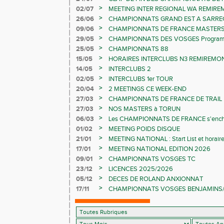
LES CHAMPIONNATS ELITE
>
02/07
MEETING INTER REGIONAL WA REMIR
>
26/06
CHAMPIONNATS GRAND EST A SARRE
>
09/06
CHAMPIONNATS DE FRANCE MASTER
>
29/05
CHAMPIONNATS DES VOSGES Programme 
>
25/05
CHAMPIONNATS 88
>
15/05
HORAIRES INTERCLUBS N3 REMIREMON
>
14/05
INTERCLUBS 2
>
02/05
INTERCLUBS 1er TOUR
>
20/04
2 MEETINGS CE WEEK-END
>
27/03
CHAMPIONNATS DE FRANCE DE TRAIL
>
27/03
NOS MASTERS à TORUN
>
06/03
Les CHAMPIONNATS DE FRANCE s'ench
>
01/02
MEETING POIDS DISQUE
>
21/01
MEETING NATIONAL : Start List et horair
>
17/01
MEETING NATIONAL EDITION 2026
>
09/01
CHAMPIONNATS VOSGES TC
>
23/12
LICENCES 2025/2026
>
05/12
DECES DE ROLAND ANXIONNAT
>
17/11
CHAMPIONNATS VOSGES BENJAMINS/