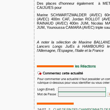
Des places d'honneur également à MET
CA/JU/ES pour
Marine SCHWARTZWALDER (AVEC) 60m
(AVEC) 400m CAF, Jordan ROLLOT (AVE
RAINAUD (AVEC) 400m JUM, Nicolas MA
JUM, Younoussa CAMARA (AVEC) triple sa
A noter la sélection de Maxime BALLAN
Lancers Longs Ju/Es à HAMBOURG le
l'Allemagne, l'Espagne, l'Italie et la France
les Réactions
Commentez cette actualité
Pour commenter une actualité il faut posséder un compt
rubrique ci-dessous pour vous identifier ou vous crée
Login (Email)
:
Mot de Passe
:
>
24/07
CLAP DE FIN DES CHAMPIONNATS DE 