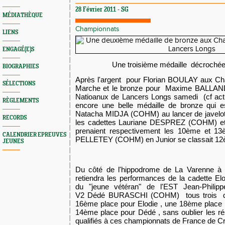
28 Février 2011 - SG
MÉDIATHÈQUE
Championnats
LIENS
ENGAGÉ(E)S
Une troisième médaille décroché
BIOGRAPHIES
Après l'argent pour Florian BOULAY aux Ch
SÉLECTIONS
Marche et le bronze pour Maxime BALLAND
Natioanux de Lancers Longs samedi (cf actual
RÈGLEMENTS
encore une belle médaille de bronze qui
Natacha MIDJA (COHM) au lancer de javelot 
RECORDS
les cadettes Lauriane DESPREZ (COHM) et
prenaient respectivement les 10ème et 1
CALENDRIER EPREUVES
PELLETEY (COHM) en Junior se classait 12
JEUNES
Du côté de l'hippodrome de La Varenne
retiendra les performances de la cadette E
du "jeune vétéran" de l'EST Jean-Phili
V2 Dédé BURASCHI (COHM) tous trois da
16ème place pour Elodie , une 18ème place 
14ème place pour Dédé , sans oublier les rés
qualifiés à ces championnats de France de C