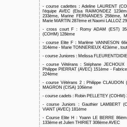
- course cadettes : Adeline LAURENT (CO
l'équipe AVEC (Elsa RAIMONDEZ 123ém
233ème, Marine FERNANDES 258éme, Ma
Marie MARTIN 287ème et Naomi LALLOZ 2
- cross court F : Romy ADAM (EST) 3
(COHM) 128ème
- course Elite F : Marlène VANNESON 66
314ème - Marie TONNERIEUX 423éme , tout
- course Juniores : Melissa FLEURENTDIDI
- course Vétérans : Stéphane JECHOUX
Philippe PIERRAT (AVEC) 151ème - Fabr
224ème
- course Vétérans 2 : Philippe CLAUDON
MAGRON (CISA) 106ème
- course cadets : Robin PELLETEY (COHM)
- course Juniors : Gauthier LAMBERT (
VIANT (AVEC) 181ème
- Course Elite H : Yoann LE BERRE 8
133ème et Julien THIRIET 308ème AVEC