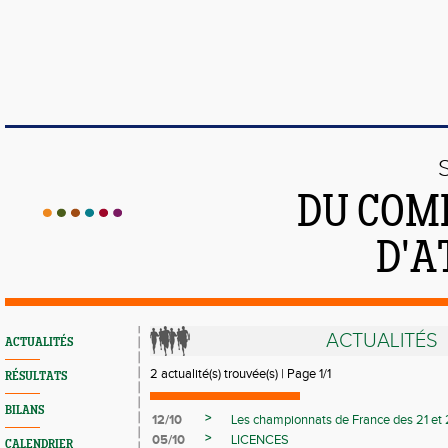
DU COMI
D'A
ACTUALITÉS
ACTUALITÉS
2 actualité(s) trouvée(s) | Page 1/1
RÉSULTATS
BILANS
>
12/10
Les championnats de France des 21 et 
>
05/10
LICENCES
CALENDRIER