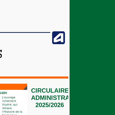
S
CIRCULAIRE
naire
ADMINISTRATIVE
L'ouvrage
richement
2025/2026
illustré, qui
retrace
l’Histoire de la
_______________________
_
___