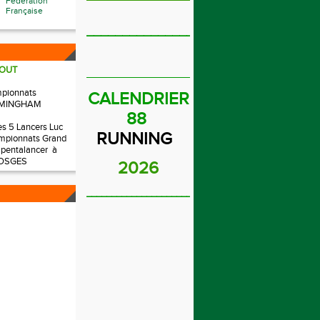
Fédération
Française
_______________________
OUT
_____________________________
mpionnats
CALENDRIER
IRMINGHAM
88
es 5 Lancers Luc
RUNNING
mpionnats Grand
 pentalancer à
OSGES
2026
______________________________