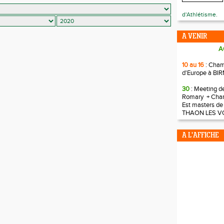
d'Athlétisme.
A VENIR
A
10 au 16
: Cha
d'Europe à B
30
: Meeting d
Romary + Cha
Est masters de
THAON LES V
A L'AFFICHE