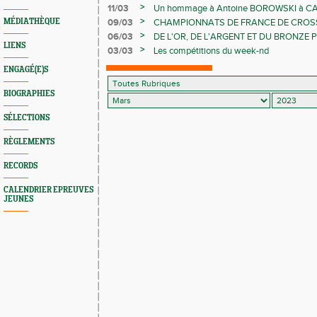
BERETTA
>
11/03
Un hommage à Antoine BOROWSKI à C
>
MÉDIATHÈQUE
09/03
CHAMPIONNATS DE FRANCE DE CROS
MARCHE
>
06/03
DE L'OR, DE L'ARGENT ET DU BRONZE
LIENS
NOS MINIMES
>
03/03
Les compétitions du week-nd
ENGAGÉ(E)S
BIOGRAPHIES
SÉLECTIONS
RÈGLEMENTS
RECORDS
CALENDRIER EPREUVES
JEUNES