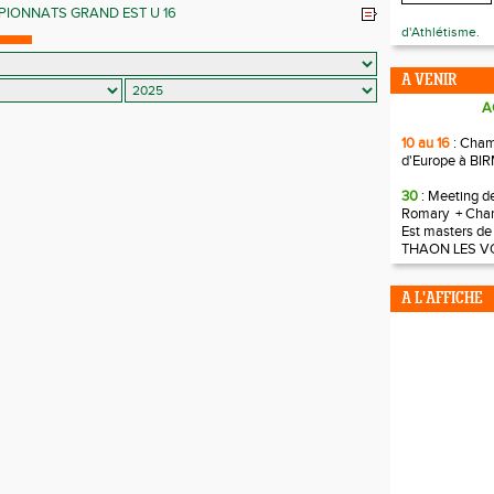
IONNATS GRAND EST U 16
d'Athlétisme.
A VENIR
A
10 au 16
: Cha
d'Europe à B
30
: Meeting d
Romary + Cha
Est masters de
THAON LES V
A L'AFFICHE