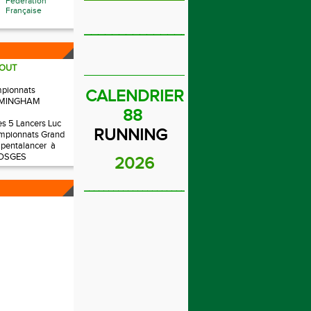
Fédération
Française
_______________________
OUT
_____________________________
mpionnats
CALENDRIER
IRMINGHAM
88
es 5 Lancers Luc
RUNNING
mpionnats Grand
 pentalancer à
OSGES
2026
______________________________