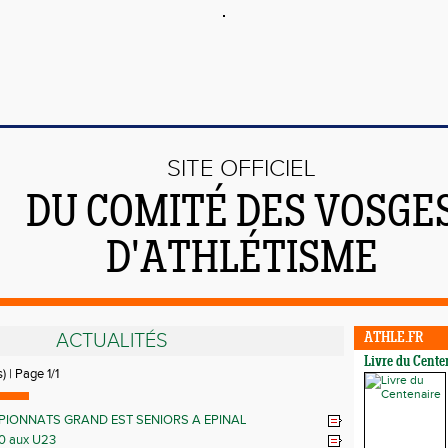
SITE OFFICIEL
DU COMITÉ DES VOSGE
D'ATHLÉTISME
ACTUALITÉS
ATHLE.FR
Livre du Cente
) | Page 1/1
IONNATS GRAND EST SENIORS A EPINAL
0 aux U23