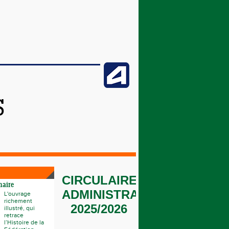
S
CIRCULAIRE
naire
ADMINISTRATIVE
L'ouvrage
richement
2025/2026
illustré, qui
retrace
l’Histoire de la
_______________________
_
___