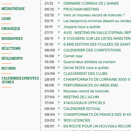
>
21/12
DERNIERE CORRIDA DE L'ANNEE
>
MÉDIATHÈQUE
06/12
PROCHAIN MEETING
>
02/12
Vers un nouveau record de licenciés ?
LIENS
>
30/11
Les benjamins-minimes étaient au rende
>
10/11
Josyane nous a quittés
ENGAGÉ(E)S
>
07/11
AVIS : MEETING EN SALLE D'EPINAL R
NOVEMBRE
>
06/11
6 VOSGIENS SUR LES LISTES MINISTERI
BIOGRAPHIES
>
13/10
6 EME EDITION DES FOULEES DE SAINT
SÉLECTIONS
>
08/09
CALENDRIER DES COMPETITIONS
>
14/08
Carnet rose
RÈGLEMENTS
>
13/08
Quand deux athlètes se marient
>
09/08
Daniel NOSS nous a quittés
RECORDS
>
24/06
CLASSEMENT DES CLUBS
CALENDRIER EPREUVES
>
28/05
CHAMPIONNATS DE LORRAINE 3000 ST 
JEUNES
LANCERS ET SEMI MARATHON
>
19/05
PERFORMANCES DU WEEK-END
>
01/05
Nouveau record de licenciés
>
27/04
MEETING DE L'ACHM
>
17/04
4 NOUVEAUX OFFICIELS
>
09/04
CALENDRIER ESTIVAL
>
08/04
CHAMPIONNATS DE FRANCE DES 10 KM
>
20/02
1800 LICENCIES
>
08/01
EN ROUTE POUR UN NOUVEAU RECORD