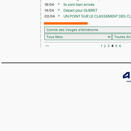
>
19/04
Ils sont bien arrivés
>
14/04
Départ pour GUERET
>
02/04
UN POINT SUR LE CLASSEMENT DES C
<<
1
2
3
4
5
6