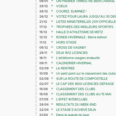
>
08/01
UN PREMIER TRIMESTRE BIEN CHARGE
>
29/12
VOEUX
>
26/12
COUREZ, ELIMINEZ !
>
26/12
VOTEZ POUR LAURA JUSQU'AU 30 D
>
21/12
LISTES MINISTERIELLES 2011 OFFICIELL
>
17/12
TROPHEES DES MEILLEURS SPORTIFS 
POUR LAURA MICLO
>
15/12
HALLE D'ATHLETISME DE METZ
>
12/12
RONDE HIVERNALE : 8ème édition
>
11/12
HORS STADE
>
05/12
CROSS DE VAGNEY
>
28/11
DEJA 1612 LICENCIES
>
18/11
L'athlétisme vosgien endeuillé
>
08/11
CALENDRIER HIVERNAL
>
02/09
LA RENTREE
>
10/08
Un petit point sur le classement des clubs
>
02/08
SUR LA ROUTE DE COMPOSTELLE
>
02/07
LE CAP DES 1800 LICENCIES DEPASSE
>
15/06
CLASSEMENT DES CLUBS
>
15/05
CLASSEMENT DES CLUBS AU 15 MAI
>
07/05
L'EFFET INTERCLUBS
>
26/04
RESULTATS DU WEEK-END
>
22/04
LE STAGE S'ACHEVE DEJA
>
21/04
Dans la gueule du loup