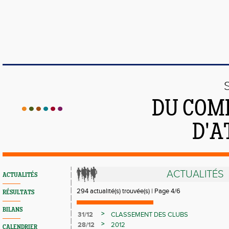
DU COMI
D'A
ACTUALITÉS
ACTUALITÉS
294 actualité(s) trouvée(s) | Page 4/6
RÉSULTATS
BILANS
>
31/12
CLASSEMENT DES CLUBS
>
28/12
2012
CALENDRIER