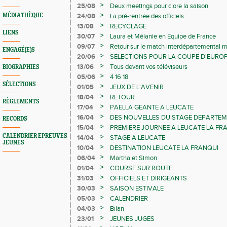
>
25/08
Deux meetings pour clore la saison
>
MÉDIATHÈQUE
24/08
La pré-rentrée des officiels
>
13/08
RECYCLAGE
LIENS
>
30/07
Laura et Mélanie en Equipe de France
>
09/07
Retour sur le match interdépartemental 
ENGAGÉ(E)S
>
20/06
SELECTIONS POUR LA COUPE D'EUROP
VETERANS
>
13/06
Tous devant vos téléviseurs
BIOGRAPHIES
>
05/06
4 16 18
SÉLECTIONS
>
01/05
JEUX DE L'AVENIR
>
18/04
RETOUR
RÈGLEMENTS
>
17/04
PAELLA GEANTE A LEUCATE
>
16/04
DES NOUVELLES DU STAGE DEPARTE
RECORDS
>
15/04
PREMIERE JOURNEE A LEUCATE LA FR
CALENDRIER EPREUVES
>
14/04
STAGE A LEUCATE
JEUNES
>
10/04
DESTINATION LEUCATE LA FRANQUI
>
06/04
Martha et Simon
>
01/04
COURSE SUR ROUTE
>
31/03
OFFICIELS ET DIRIGEANTS
>
30/03
SAISON ESTIVALE
>
05/03
CALENDRIER
>
04/03
Bilan
>
23/01
JEUNES JUGES