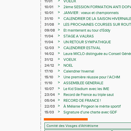
>
11/01
VOEUX
>
10/01
2ème SESSION FORMATION ANTI DOP
>
10/01
JANVIER : voeux et championnats
>
31/10
CALENDRIER DE LA SAISON HIVERNAL
>
31/08
LES PROCHAINES COURSES SUR ROUT
>
09/08
Et maintenant au tour d'Eddy
>
11/04
STAGE A VALRAS
>
11/04
UN RETOUR SYMPATHIQUE
>
12/03
CALENDRIER ESTIVAL
>
14/02
Laura MICLO distinguée au Conseil Géné
>
31/12
VOEUX
>
24/12
NOEL
>
17/10
Calendrier hivernal
>
15/10
Une première réussie pour l'ACHM
>
11/10
ASSEMBLEE GENERALE
>
10/07
Le Kid Stadium avec les IME
>
23/04
Record de France au triple saut
>
05/04
RECORD DE FRANCE !
>
22/03
À Mélanie Pingeon le mérite sportif
>
15/03
Signature d'une charte avec GDF